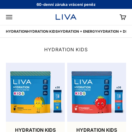
Přejít na obsah
60-denní záruka vrácení peněz
KOŠÍ
LIVA CZ
Nabídka
HYDRATION
HYDRATION KIDS
HYDRATION + ENERGY
HYDRATION + DIGE
HYDRATION KIDS
HYDRATION KIDS
HYDRATION KIDS