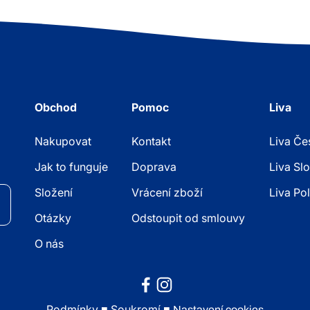
Obchod
Pomoc
Liva
Nakupovat
Kontakt
Liva Če
Jak to funguje
Doprava
Liva Sl
Složení
Vrácení zboží
Liva Po
Otázky
Odstoupit od smlouvy
O nás
Podmínky
■
Soukromí
■
Nastavení cookies