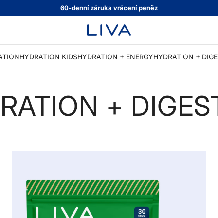
60-denní záruka vrácení peněz
LIVA CZ
ATION
HYDRATION KIDS
HYDRATION + ENERGY
HYDRATION + DIG
RATION + DIGES